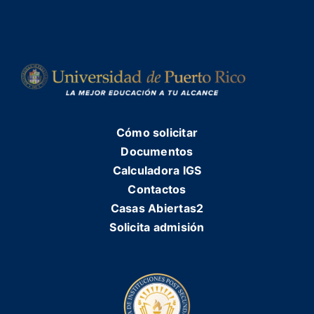
Beca Pell. Programa principal de ayuda econó
Beca SEOG - Federal Supplemental Educational
Formularios
Programa de Estudio y Trabajo. Trabajo a tiempo
Préstamos Federales. Límite de acuerdo con el 
Costos por Crédito
Ayudas Certificación número 47. Para pago de m
Becas de Mérito (Honor, Atletas, Grupos Artíst
Fondo especial de Becas. Estudiantes con nec
Cómo solicitar
Internacionalización
Fondo Dotal. Que incluyen los siguiente: Fondo
Documentos
Calculadora IGS
Contactos
Contactos
Casas Abiertas2
Solicita admisión